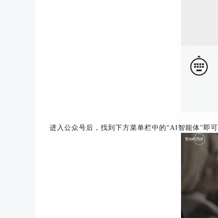
进入公众号后，找到下方菜单栏中的“AI智能体”即