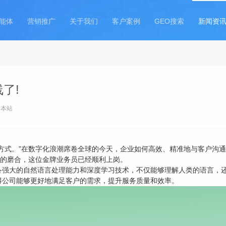
智能体
营销推广
关于我们
客户案例
GEO搜索
新闻资
了!
：本站
方式。”在数字化浪潮席卷全球的今天，企业如何高效、精准地与客户沟
间的磨合，这位金牌业务员已经顺利上岗。
备强大的自然语言处理能力和深度学习技术，不仅能够理解人类的语言，
得公司能够更好地满足客户的需求，提升服务质量和效率。